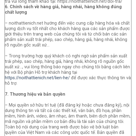
trả vui lòng tham khảo tại: https://noithattienich.net/doi-tra/
6. Chính sách về hàng giả, hàng nhái, hàng không đúng
chất lượng
– noithattienich.net hướng đến việc cung cấp hàng hóa và chất
lượng dịch vụ tốt nhất cho khách hàng qua các sản phẩm được
giới thiệu trên trang web của chúng tôi và từ chối bán các sản
phẩm sản xuất trái phép, sao chép, hàng giả, hàng nhái, không
rõ nguồn gốc xuất xứ…
– Trong trường hợp quý khách có nghi ngờ sản phẩm sản xuất
trái phép, sao chép, hàng giả, hàng nhái, không rõ nguồn gốc
xuất xứ…, vui lòng thông báo ngay cho chúng tôi bằng cách liên
hệ với Bộ phận Hỗ trợ khách hàng tại
https://noithattienich.net/lien-he/
để được xác thực thông tin và
hỗ trợ.
7. Thương hiệu và bản quyền
– Mọi quyền sở hữu trí tuệ (đã đăng ký hoặc chưa đăng ký), nội
dung thông tin và tất cả các thiết kế, văn bản, đồ họa, phần
mềm, hình ảnh, video, âm nhạc, âm thanh, biên dịch phần mềm,
mã nguồn và phần mềm cơ bản đều là tài sản của chúng tôi.
Toàn bộ nội dung của trang web được bảo vệ bởi luật bản
quyền của Việt Nam và các công ước quốc tế. Bản quyền đã