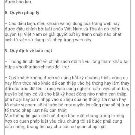
được bảo lưu.
8. Quyền pháp lý
– Các điều kiện, điều khoản và nội dung của trang web này
được điều chỉnh bởi luật pháp Việt Nam và Tòa án có thẩm
quyền tại Việt Nam sẽ giải quyết bất kỳ tranh chấp nào phát
sinh từ việc sử dụng trái phép trang web này.
9. Quy định về bảo mật
– Thông tin chi tiết về chính sách đổi trả vui lòng tham khảo tại:
https://noithattienich.net/doi-tra/
– Quý khách không được sử dụng bất kỳ chương trình, công cụ
hay hình thức nào khác để can thiệp vào hệ thống hay làm thay
đổi cấu trúc dữ liệu. Trang web cũng nghiêm cấm việc phát tán,
truyền bá hay cổ vũ cho bất kỳ hoạt động nào nhằm can thiệp,
phá hoại hay xâm nhập vào dữ liệu của hệ thống. Cá nhân hay
tổ chức vi phạm sẽ bị tước bỏ mọi quyền lợi cũng như sẽ bị truy
tố trước pháp luật nếu cần thiết.
Mọi thông tin giao dịch sẽ được bảo mật nhưng trong trường
hợp cơ quan pháp luật yêu cầu, chúng tôi sẽ buộc phải cung
cấp những thông tin này cho các cơ quan pháp luật.