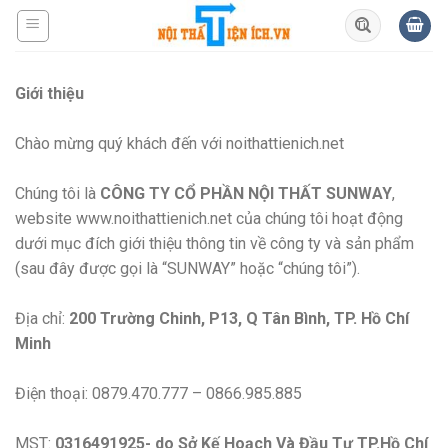
Skip
to
content
Giới thiệu
Chào mừng quý khách đến với noithattienich.net
Chúng tôi là
CÔNG TY CỔ PHẦN NỘI THẤT SUNWAY
,
website www.noithattienich.net của chúng tôi hoạt động
dưới mục đích giới thiệu thông tin về công ty và sản phẩm
(sau đây được gọi là “SUNWAY” hoặc “chúng tôi”).
Địa chỉ:
200 Trường Chinh, P13, Q Tân Bình, TP. Hồ Chí
Minh
Điện thoại: 0879.470.777 – 0866.985.885
MST:
0316491925- do Sở Kế Hoạch Và Đầu Tư TP.Hồ Chí