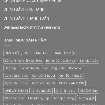
CHÍNH SÁCH VÀ QUY ĐỊNH CHUNG
CHÍNH SÁCH BẢO HÀNH
CHÍNH SÁCH THANH TOÁN
Đèn năng lượng mặt trời siêu sáng
DANH MỤC SẢN PHẨM
BÀN GHẾ HỌC SINH THÔNG MINH
BÀN LÀM VIỆC
Bàn ghế học sinh Xuân Hòa
Bàn ghế ăn Xuân Hòa
Bàn giám đốc
Bàn họp
Bàn nhân viên
Bàn Trang Điểm
Bộ bàn ăn
Cụm bàn 2 người
Cụm bàn 3 người
Cụm bàn 4 người
Cụm bàn 6 người
Cụm bàn 8 người
DECOR SÂN VƯỜN
GHẾ VĂN PHÒNG
Ghế băng chờ
Ghế hội trường
Ghế lãnh đạo
Ghế nhân viên
Ghế phòng họp
Kệ bếp di động
Kệ máy giặt