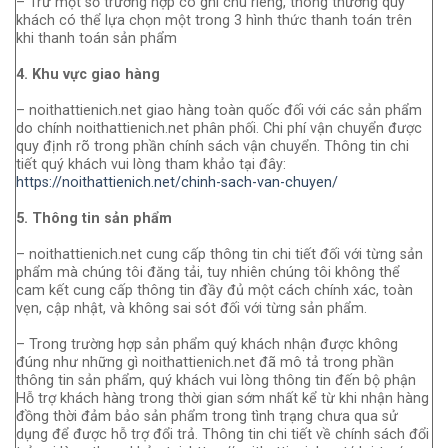
– Trừ một số trường hợp có ghi chú riêng, thông thường quý
khách có thể lựa chọn một trong 3 hình thức thanh toán trên
khi thanh toán sản phẩm
4. Khu vực giao hàng
– noithattienich.net giao hàng toàn quốc đối với các sản phẩm
do chính noithattienich.net phân phối. Chi phí vận chuyển được
quy định rõ trong phần chính sách vận chuyển. Thông tin chi
tiết quý khách vui lòng tham khảo tại đây:
https://noithattienich.net/chinh-sach-van-chuyen/
5. Thông tin sản phẩm
– noithattienich.net cung cấp thông tin chi tiết đối với từng sản
phẩm mà chúng tôi đăng tải, tuy nhiên chúng tôi không thể
cam kết cung cấp thông tin đầy đủ một cách chính xác, toàn
vẹn, cập nhật, và không sai sót đối với từng sản phẩm.
– Trong trường hợp sản phẩm quý khách nhận được không
đúng như những gì noithattienich.net đã mô tả trong phần
thông tin sản phẩm, quý khách vui lòng thông tin đến bộ phận
Hỗ trợ khách hàng trong thời gian sớm nhất kể từ khi nhận hàng
đồng thời đảm bảo sản phẩm trong tình trạng chưa qua sử
dụng để được hỗ trợ đổi trả. Thông tin chi tiết về chính sách đổi