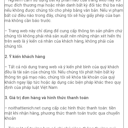
– Nghiêm cấm sử dụng bất kỳ phần nào của trang web này với
mục đích thương mại hoặc nhân danh bất kỳ đối tác thứ ba nào
nếu không được chúng tôi cho phép bằng văn bản. Nếu vi phạm
bất cứ điều nào trong đây, chúng tôi sẽ hủy giấy phép của bạn
mà không cần báo trước.
– Trang web này chỉ dùng để cung cấp thông tin sản phẩm chứ
chúng tôi không phải nhà sản xuất nên những nhận xét hiển thị
trên web là ý kiến cá nhân của khách hàng, không phải của
chúng tôi.
2. Ý kiến khách hàng
– Tất cả nội dung trang web và ý kiến phê bình của quý khách
đều là tài sản của chúng tôi. Nếu chúng tôi phát hiện bất kỳ
thông tin giả mạo nào, chúng tôi sẽ khóa tài khoản của quý
khách ngay lập tức hoặc áp dụng các biện pháp khác theo quy
định của pháp luật Việt Nam.
3. Giá trị đơn hàng và hình thức thanh toán
– noithattienich.net cung cấp các hình thức thanh toán: tiền
mặt khi nhận hàng, phương thức thanh toán trước qua chuyển
khoản