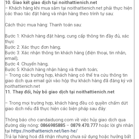
10. Giao kết giao dịch tại noithattienich.net
– Khách hàng khi mua sắm tại noithattienich.net phải thực hiện
các thao tác đặt hàng và nhận hàng theo trình tự sau:
Cách thức mua hàng: Thanh toán sau:
Bước 1: Khách hàng đặt hàng; cung cấp thông tin đầy đủ, xác
thực
Bước 2: Xác thực đơn hàng;
Bước 3: Xác nhận thông tin khách hàng (điện thoại, tin nhắn,
email);
Bước 4: Chuyển hàng;
Bước 5: Khách hàng nhận hàng và thanh toán;
– Trong các trường hợp, khách hàng có thể tra cứu thông tin
giao dịch qua email gửi vào hộp thư khách hàng đã đăng ký với
noithattienich.net
11. Thay đổi, hủy bỏ giao dịch tại noithattienich.net
– Trong mọi trường hợp, khách hàng đều có quyền chấm dứt
giao dịch nếu đã thực hiện các biện pháp sau đây:
Thông báo cho candaiduong.com về việc hủy giao dịch qua
đường dây nóng
: 0866985885
–
0879.470.777
hoặc lời ghi nhắn
tại
https://noithattienich.net/lien-he/
Trả lại hàng hoá đã nhận nhưng chưa sử dụng hoặc hưởng bất