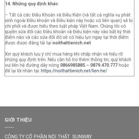
14. Những quy định khác
– Tất cả các Điều Khoản và Điều Kiện (và tất cả nghĩa vụ phát
sinh ngoài Điều khoản và Điều kiện này hoặc có liên quan) sẽ bị
chi phối và được hiểu theo luật pháp Việt Nam. Chúng tôi có
quyền sửa đổi các Điều khoản và Điều kiện này vào bất kỳ thời
điểm nào và các sửa đổi đó sẽ có hiệu lực ngay tại thời điểm
được được đăng tải tại
noithattienich.net
Xin quý khách lưu ý chỉ mua hàng khi chấp nhận và hiểu rõ
những quy định trên. Nếu cần hỗ trợ thêm thông tin, quý khách
vui liên hệ đường dây nóng
0866985885
–
0879.470.777
hoặc
để lại lời nhắn tại:
https://noithattienich.net/lien-he/
GIỚI THIỆU
CÔNG TY CỔ PHẦN NỘI THẤT SUNWAY