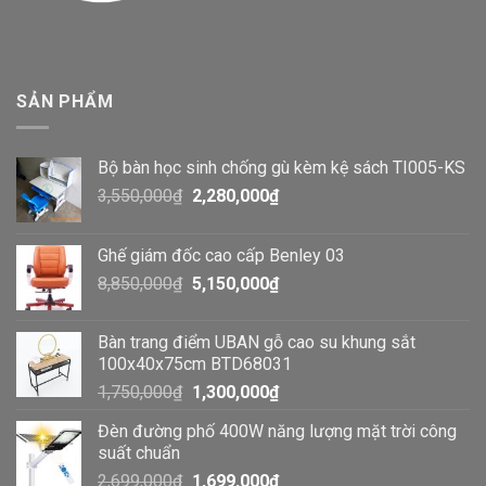
SẢN PHẨM
Bộ bàn học sinh chống gù kèm kệ sách TI005-KS
3,550,000
₫
2,280,000
₫
Ghế giám đốc cao cấp Benley 03
8,850,000
₫
5,150,000
₫
Bàn trang điểm UBAN gỗ cao su khung sắt
100x40x75cm BTD68031
1,750,000
₫
1,300,000
₫
Đèn đường phố 400W năng lượng mặt trời công
suất chuẩn
2,699,000
₫
1,699,000
₫