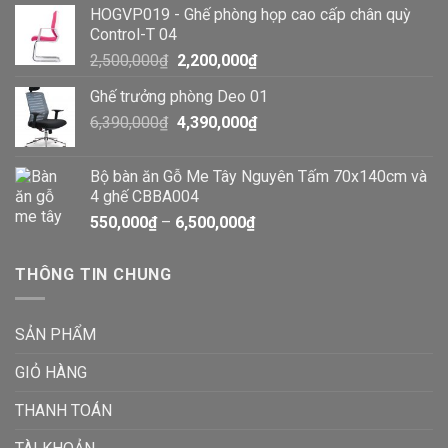
HOGVP019 - Ghế phòng họp cao cấp chân quỳ
Control-T 04
2,500,000
₫
2,200,000
₫
Ghế trưởng phòng Deo 01
6,390,000
₫
4,390,000
₫
Bộ bàn ăn Gỗ Me Tây Nguyên Tấm 70x140cm và
4 ghế CBBA004
550,000
₫
–
6,500,000
₫
THÔNG TIN CHUNG
SẢN PHẨM
GIỎ HÀNG
THANH TOÁN