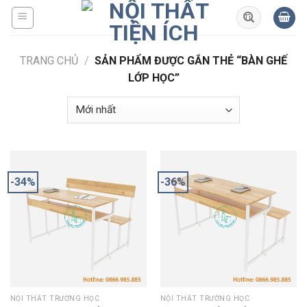
Skip
to
content
TRANG CHỦ
/
SẢN PHẨM ĐƯỢC GẮN THẺ “BÀN GHẾ
LỚP HỌC”
-34%
-36%
NỘI THẤT TRƯỜNG HỌC
NỘI THẤT TRƯỜNG HỌC