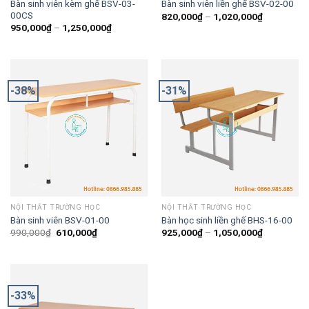
Bàn sinh viên kèm ghế BSV-03-
Bàn sinh viên liền ghế BSV-02-00
00CS
820,000
₫
–
1,020,000
₫
950,000
₫
–
1,250,000
₫
-38%
-31%
NỘI THẤT TRƯỜNG HỌC
NỘI THẤT TRƯỜNG HỌC
Bàn sinh viên BSV-01-00
Bàn học sinh liền ghế BHS-16-00
990,000
₫
610,000
₫
925,000
₫
–
1,050,000
₫
-33%