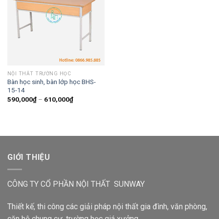
NỘI THẤT TRƯỜNG HỌC
Bàn học sinh, bàn lớp học BHS-
15-14
590,000
₫
–
610,000
₫
GIỚI THIỆU
CÔNG TY CỔ PHẦN NỘI THẤT SUNWAY
Thiết kế, thi công các giải pháp nội thất gia đình, văn phòng,
căn hộ chung cư, trường học giá xưởng.