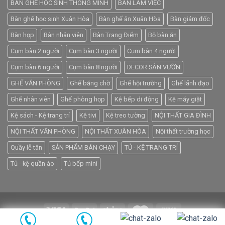
BÀN GHẾ HỌC SINH THÔNG MINH
BÀN LÀM VIỆC
Bàn ghế học sinh Xuân Hòa
Bàn ghế ăn Xuân Hòa
Bàn giám đốc
Bàn họp
Bàn nhân viên
Bàn Trang Điểm
Bộ bàn ăn
Cụm bàn 2 người
Cụm bàn 3 người
Cụm bàn 4 người
Cụm bàn 6 người
Cụm bàn 8 người
DECOR SÂN VƯỜN
GHẾ VĂN PHÒNG
Ghế băng chờ
Ghế hội trường
Ghế lãnh đạo
Ghế nhân viên
Ghế phòng họp
Kệ bếp di động
Kệ máy giặt
Kệ sách - Kệ trang trí
Kệ tivi
Kệ treo tường
NỘI THẤT GIA ĐÌNH
NỘI THẤT VĂN PHÒNG
NỘI THẤT XUÂN HÒA
Nội thất trường học
Quầy lễ tân
SẢN PHẨM BÁN CHẠY
TỦ - KỆ TRANG TRÍ
Tủ - kệ quần áo
Tủ bếp mini