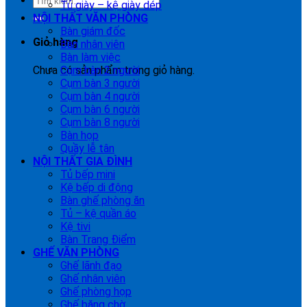
Tủ giày – kệ giày dép
NỘI THẤT VĂN PHÒNG
Bàn giám đốc
Giỏ hàng
Bàn nhân viên
Bàn làm việc
Chưa có sản phẩm trong giỏ hàng.
Cụm bàn 2 người
Cụm bàn 3 người
Cụm bàn 4 người
Cụm bàn 6 người
Cụm bàn 8 người
Bàn họp
Quầy lễ tân
NỘI THẤT GIA ĐÌNH
Tủ bếp mini
Kệ bếp di động
Bàn ghế phòng ăn
Tủ – kệ quần áo
Kệ tivi
Bàn Trang Điểm
GHẾ VĂN PHÒNG
Ghế lãnh đạo
Ghế nhân viên
Ghế phòng họp
Ghế băng chờ