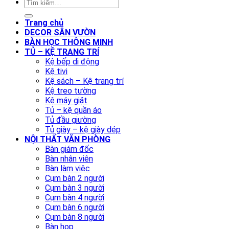
Trang chủ
DECOR SÂN VƯỜN
BÀN HỌC THÔNG MINH
TỦ – KỆ TRANG TRÍ
Kệ bếp di động
Kệ tivi
Kệ sách – Kệ trang trí
Kệ treo tường
Kệ máy giặt
Tủ – kệ quần áo
Tủ đầu giường
Tủ giày – kệ giày dép
NỘI THẤT VĂN PHÒNG
Bàn giám đốc
Bàn nhân viên
Bàn làm việc
Cụm bàn 2 người
Cụm bàn 3 người
Cụm bàn 4 người
Cụm bàn 6 người
Cụm bàn 8 người
Bàn họp