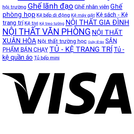
Ghế lãnh đạo
Ghế
Ghế nhân viên
hội trường
phòng họp
Kệ sách - Kệ
Kệ bếp di động
Kệ máy giặt
NỘI THẤT GIA ĐÌNH
trang trí
Kệ tivi
Kệ treo tường
NỘI THẤT VĂN PHÒNG
NỘI THẤT
XUÂN HÒA
SẢN
Nội thất trường học
Quầy lễ tân
TỦ - KỆ TRANG TRÍ
Tủ -
PHẨM BÁN CHẠY
kệ quần áo
Tủ bếp mini