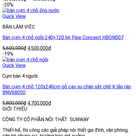
-20%
Quick View
BÀN LÀM VIỆC
Bàn cụm 4 chỗ ngồi 240×120 hệ Pipe Concept HBON007
5,600,000
₫
4,500,000
₫
-19%
Quick View
Cụm bàn 4 người
Bàn cụm 4 chỗ 120x240cm gỗ cao su chân sắt chữ K lắp ráp
BNV68050
5,800,000
₫
4,700,000
₫
GIỚI THIỆU
CÔNG TY CỔ PHẦN NỘI THẤT SUNWAY
Thiết kế, thi công các giải pháp nội thất gia đình, văn phòng,
căn hộ chung cư, trường học giá xưởng.