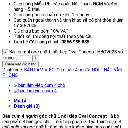
Giao hàng Miễn Phí các quận Nội Thành HCM với đơn
hàng > 5 triệu
Giao hàng tiêu chuẩn dự kiến 1-7 ngày
Các quận ngoại thành và tỉnh khác sẽ có phí thỏa thuận
từ 50-200k
Giá chưa bao gồm 10% VAT
Thiết kế, thi công nội thất theo yêu cầu.
Liên hệ đặt hàng nhanh:
0866.985.885
Bàn cụm 4 góc chữ L nối tiếp Oval Concept HBOV028 số
lượng
Thêm vào giỏ hàng
Danh mục:
BÀN LÀM VIỆC
,
Cụm bàn 4 người
,
NỘI THẤT VĂN
PHÒNG
Mô tả
Đánh giá (0)
Bàn cụm 4 người góc chữ L nối tiếp Oval Concept
là bộ
sản phẩm 4 bàn góc chữ L nối tiếp ghép lại tạo thành cụm 4
chỗ ngồi với góc chữ L rộng rãi tạo không gian bao quát mặt