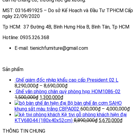
MST: 0316491925 – Do sở Kế Hoạch và Đầu Tư TPHCM Cấp
ngày 22/09/2020
Tp HCM: 37 Đường 4B, Bình Hưng Hòa B, Bình Tân, Tp HCM
Hotline: 0935.326.368
E-mail: tienichfurniture@gmail.com
Sản phẩm
Ghế giám đốc nhập khẩu cao cấp President 02 L
8,290,000
₫
–
8,690,000
₫
Ghế văn phòng chân quỳ phòng họp HOM1086-02
1,500,000
₫
1,300,000
₫
Bộ bàn ghế ăn cơm SAHO
khung sắt màu trắng CBPA002
600,000
₫
–
4,000,000
₫
Kệ tivi gỗ phòng khách hiện đại
KTV68044 (180x40x52cm)
8,890,000
₫
5,670,000
₫
THÔNG TIN CHUNG