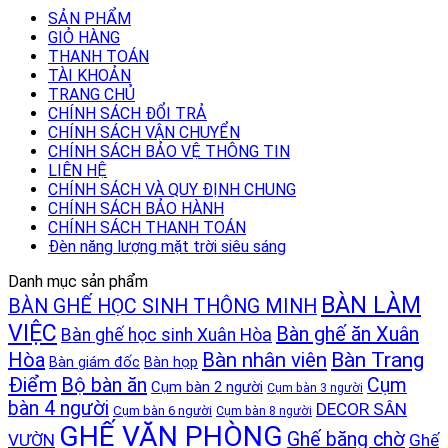
SẢN PHẨM
GIỎ HÀNG
THANH TOÁN
TÀI KHOẢN
TRANG CHỦ
CHÍNH SÁCH ĐỔI TRẢ
CHÍNH SÁCH VẬN CHUYỂN
CHÍNH SÁCH BẢO VỆ THÔNG TIN
LIÊN HỆ
CHÍNH SÁCH VÀ QUY ĐỊNH CHUNG
CHÍNH SÁCH BẢO HÀNH
CHÍNH SÁCH THANH TOÁN
Đèn năng lượng mặt trời siêu sáng
Danh mục sản phẩm
BÀN LÀM
BÀN GHẾ HỌC SINH THÔNG MINH
VIỆC
Bàn ghế ăn Xuân
Bàn ghế học sinh Xuân Hòa
Bàn Trang
Hòa
Bàn nhân viên
Bàn giám đốc
Bàn họp
Điểm
Bộ bàn ăn
Cụm
Cụm bàn 2 người
Cụm bàn 3 người
bàn 4 người
DECOR SÂN
Cụm bàn 6 người
Cụm bàn 8 người
GHẾ VĂN PHÒNG
Ghế băng chờ
VƯỜN
Ghế