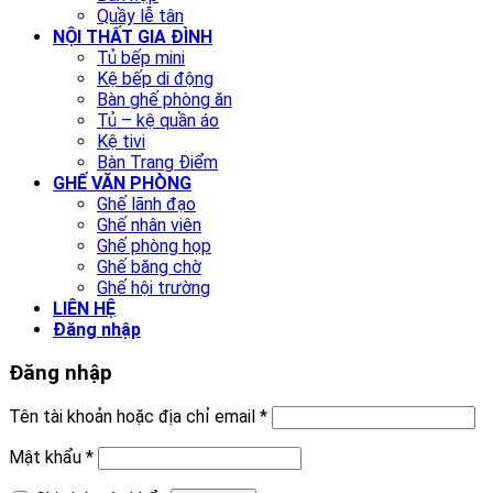
Quầy lễ tân
NỘI THẤT GIA ĐÌNH
Tủ bếp mini
Kệ bếp di động
Bàn ghế phòng ăn
Tủ – kệ quần áo
Kệ tivi
Bàn Trang Điểm
GHẾ VĂN PHÒNG
Ghế lãnh đạo
Ghế nhân viên
Ghế phòng họp
Ghế băng chờ
Ghế hội trường
LIÊN HỆ
Đăng nhập
Đăng nhập
Tên tài khoản hoặc địa chỉ email
*
Mật khẩu
*