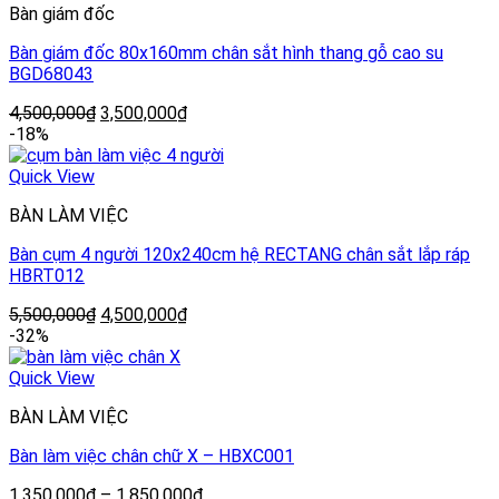
Bàn giám đốc
Bàn giám đốc 80x160mm chân sắt hình thang gỗ cao su
BGD68043
4,500,000
₫
3,500,000
₫
-18%
Quick View
BÀN LÀM VIỆC
Bàn cụm 4 người 120x240cm hệ RECTANG chân sắt lắp ráp
HBRT012
5,500,000
₫
4,500,000
₫
-32%
Quick View
BÀN LÀM VIỆC
Bàn làm việc chân chữ X – HBXC001
1,350,000
₫
–
1,850,000
₫