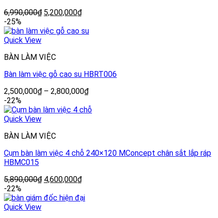
6,990,000
₫
5,200,000
₫
-25%
Quick View
BÀN LÀM VIỆC
Bàn làm việc gỗ cao su HBRT006
2,500,000
₫
–
2,800,000
₫
-22%
Quick View
BÀN LÀM VIỆC
Cụm bàn làm việc 4 chỗ 240×120 MConcept chân sắt lắp ráp
HBMC015
5,890,000
₫
4,600,000
₫
-22%
Quick View