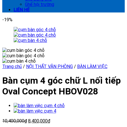
Ghế hội trường
LIÊN HỆ
-19%
Trang chủ
/
NỘI THẤT VĂN PHÒNG
/
BÀN LÀM VIỆC
Bàn cụm 4 góc chữ L nối tiếp
Oval Concept HBOV028
10,400,000
₫
8,400,000
₫