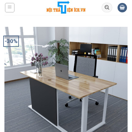
Skip
to
content
-30%