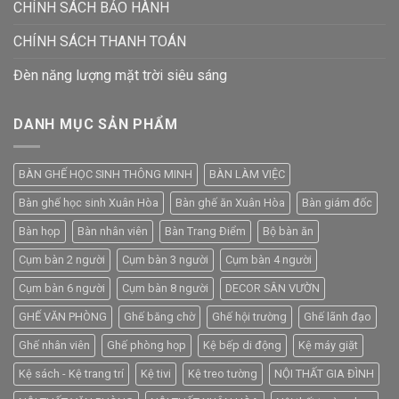
CHÍNH SÁCH BẢO HÀNH
CHÍNH SÁCH THANH TOÁN
Đèn năng lượng mặt trời siêu sáng
DANH MỤC SẢN PHẨM
BÀN GHẾ HỌC SINH THÔNG MINH
BÀN LÀM VIỆC
Bàn ghế học sinh Xuân Hòa
Bàn ghế ăn Xuân Hòa
Bàn giám đốc
Bàn họp
Bàn nhân viên
Bàn Trang Điểm
Bộ bàn ăn
Cụm bàn 2 người
Cụm bàn 3 người
Cụm bàn 4 người
Cụm bàn 6 người
Cụm bàn 8 người
DECOR SÂN VƯỜN
GHẾ VĂN PHÒNG
Ghế băng chờ
Ghế hội trường
Ghế lãnh đạo
Ghế nhân viên
Ghế phòng họp
Kệ bếp di động
Kệ máy giặt
Kệ sách - Kệ trang trí
Kệ tivi
Kệ treo tường
NỘI THẤT GIA ĐÌNH