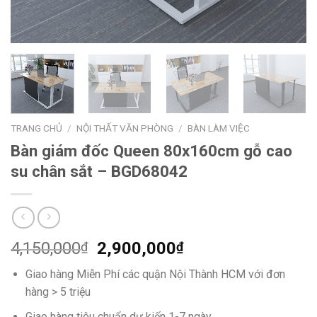
TRANG CHỦ
/
NỘI THẤT VĂN PHÒNG
/
BÀN LÀM VIỆC
Bàn giám đốc Queen 80x160cm gỗ cao
su chân sắt – BGD68042
4,150,000
2,900,000
₫
₫
Giao hàng Miễn Phí các quận Nội Thành HCM với đơn
hàng > 5 triệu
Giao hàng tiêu chuẩn dự kiến 1-7 ngày