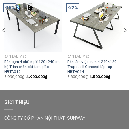
-18%
-22%
BÀN LÀM VIỆC
BÀN LÀM VIỆC
Bàn cụm 4 chỗ ngồi 120x240cm
Bàn làm việc cụm 4 240×120
hệ Trian chân sắt tam giác
Trapeze II Concept lắp ráp
HBTA012
HBTH014
5,990,000
₫
4,900,000
₫
5,800,000
₫
4,500,000
₫
GIỚI THIỆU
CÔNG TY CỔ PHẦN NỘI THẤT SUNWAY