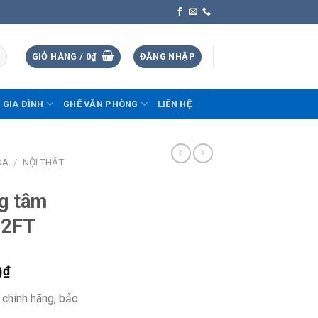
GIỎ HÀNG /
0
₫
ĐĂNG NHẬP
 GIA ĐÌNH
GHẾ VĂN PHÒNG
LIÊN HỆ
ÒA
/
NỘI THẤT
ng tâm
02FT
0
₫
 chính hãng, bảo