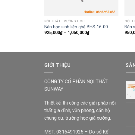
NỘI THẤT TRƯỜNG HỌC
NỘI 
Bàn học sinh liền ghế BHS-16-00
Bàn 
925,000
₫
–
1,050,000
₫
950,
GIỚI THIỆU
SẢ
CÔNG TY CỔ PHẦN NỘI THẤT
SUNWAY
Thiết kế, thi công các giải pháp nội
thất gia đình, văn phòng, căn hộ
chung cư, trường học giá xưởng.
MST: 0316491925 – Do sở Kế