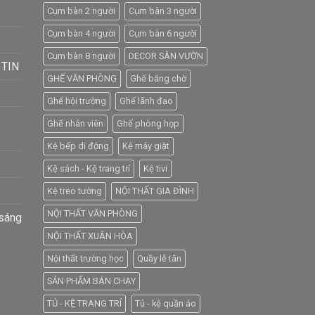
Cụm bàn 2 người
Cụm bàn 3 người
Cụm bàn 4 người
Cụm bàn 6 người
Cụm bàn 8 người
DECOR SÂN VƯỜN
 TIN
GHẾ VĂN PHÒNG
Ghế băng chờ
Ghế hội trường
Ghế lãnh đạo
Ghế nhân viên
Ghế phòng họp
Kệ bếp di động
Kệ máy giặt
Kệ sách - Kệ trang trí
Kệ tivi
Kệ treo tường
NỘI THẤT GIA ĐÌNH
NỘI THẤT VĂN PHÒNG
 sáng
NỘI THẤT XUÂN HÒA
Nội thất trường học
Quầy lễ tân
SẢN PHẨM BÁN CHẠY
TỦ - KỆ TRANG TRÍ
Tủ - kệ quần áo