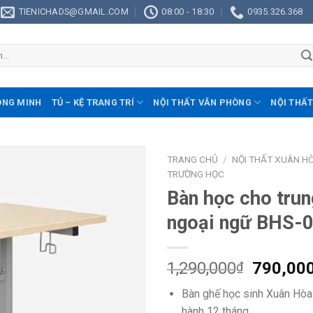
TIENICHADS@GMAIL.COM
08:00 - 18:30
0935.326.368
ÔNG MINH
TỦ – KỆ TRANG TRÍ
NỘI THẤT VĂN PHÒNG
NỘI THẤT
TRANG CHỦ
/
NỘI THẤT XUÂN H
TRƯỜNG HỌC
Bàn học cho tru
ngoại ngữ BHS-
1,290,000
790,00
₫
Bàn ghế học sinh Xuân Hòa
hành 12 tháng.