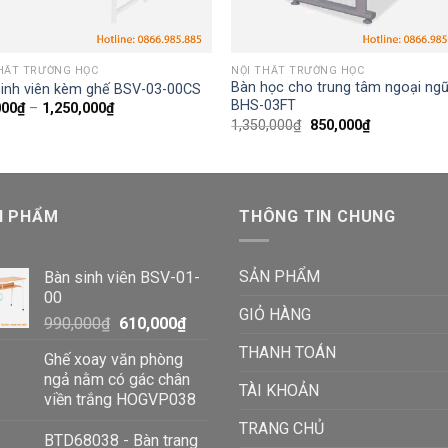
THẤT TRƯỜNG HỌC
NỘI THẤT TRƯỜNG HỌC
Bàn học cho trung tâm ngoại ng
sinh viên kèm ghế BSV-03-00CS
BHS-03FT
000
₫
–
1,250,000
₫
1,350,000
₫
850,000
₫
N PHẨM
THÔNG TIN CHUNG
SẢN PHẨM
Bàn sinh viên BSV-01-
00
GIỎ HÀNG
990,000
₫
610,000
₫
THANH TOÁN
Ghế xoay văn phòng
ngả nằm có gác chân
TÀI KHOẢN
viền trắng HOGVP038
TRANG CHỦ
BTD68038 - Bàn trang