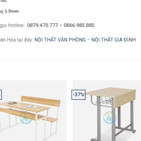
×50;
ày 1.5mm
 gọi Hotline:
0879.470.777 – 0866.985.885
ân Hòa tại đây:
NỘI THẤT VĂN PHÒNG
–
NỘI THẤT GIA ĐÌNH
%
-37%