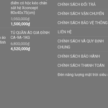
điểm có hộc kéo chân
CHÍNH SÁCH ĐỔI TRẢ
sắt hệ Xconcept
80x40x75(cm)
CHÍNH SÁCH VẬN CHUYỂN
1,950,000
₫
CHÍNH SÁCH BẢO VỆ THÔNG
1,500,000
₫
LIÊN HỆ
TỦ QUẦN ÁO GIA ĐÌNH
CA-9A-1KG
CHÍNH SÁCH VÀ QUY ĐỊNH
6,800,000
₫
CHUNG
4,520,000
₫
CHÍNH SÁCH BẢO HÀNH
CHÍNH SÁCH THANH TOÁN
Đèn năng lượng mặt trời siêu