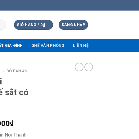
GIỎ HÀNG /
0
₫
ĐĂNG NHẬP
ẤT GIA ĐÌNH
GHẾ VĂN PHÒNG
LIÊN HỆ
H
/
BỘ BÀN ĂN
i
 sắt có
000
₫
ận Nội Thành