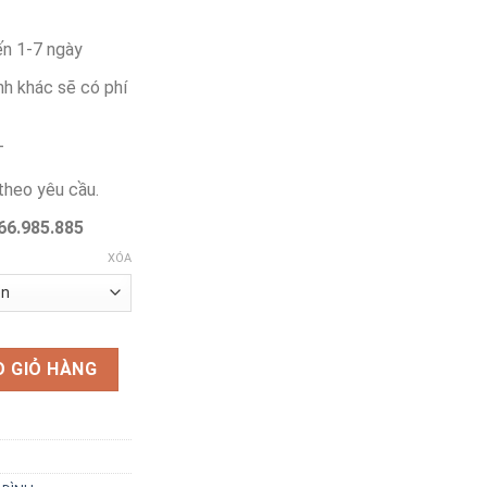
ến 1-7 ngày
nh khác sẽ có phí
T
 theo yêu cầu.
66.985.885
XÓA
và ghế sắt có nệm CBBA001 số lượng
O GIỎ HÀNG