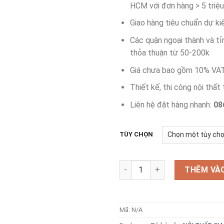
HCM với đơn hàng > 5 triệu
Giao hàng tiêu chuẩn dự ki
Các quận ngoại thành và tỉ
thỏa thuận từ 50-200k
Giá chưa bao gồm 10% VA
Thiết kế, thi công nội thất
Liên hệ đặt hàng nhanh:
08
TÙY CHỌN
Bộ bàn ăn 4 người 80x140cm 
THÊM VÀ
Mã:
N/A