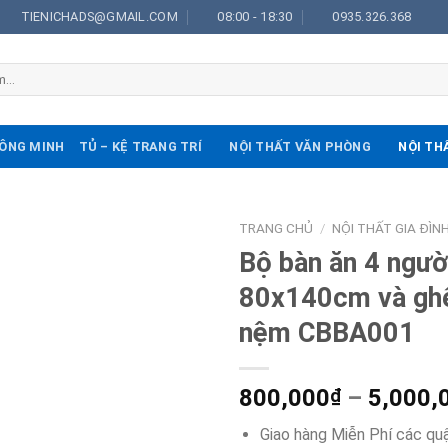
TIENICHADS@GMAIL.COM
08:00 - 18:30
0935.326.368
ÔNG MINH
TỦ – KỆ TRANG TRÍ
NỘI THẤT VĂN PHÒNG
NỘI TH
TRANG CHỦ
/
NỘI THẤT GIA ĐÌN
Bộ bàn ăn 4 ngườ
80x140cm và ghế
nệm CBBA001
800,000
–
5,000,
₫
Giao hàng Miễn Phí các qu