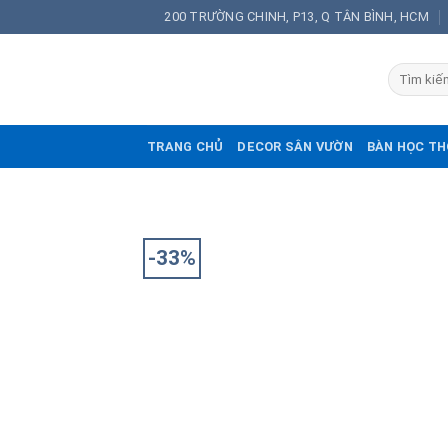
Skip
200 TRƯỜNG CHINH, P13, Q TÂN BÌNH, HCM
to
content
TRANG CHỦ
DECOR SÂN VƯỜN
BÀN HỌC TH
-33%