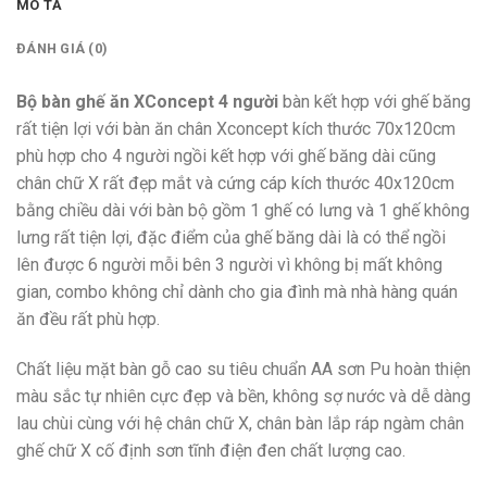
MÔ TẢ
ĐÁNH GIÁ (0)
Bộ bàn ghế ăn XConcept 4 người
bàn kết hợp với ghế băng
rất tiện lợi với bàn ăn chân Xconcept kích thước 70x120cm
phù hợp cho 4 người ngồi kết hợp với ghế băng dài cũng
chân chữ X rất đẹp mắt và cứng cáp kích thước 40x120cm
bằng chiều dài với bàn bộ gồm 1 ghế có lưng và 1 ghế không
lưng rất tiện lợi, đặc điểm của ghế băng dài là có thể ngồi
lên được 6 người mỗi bên 3 người vì không bị mất không
gian, combo không chỉ dành cho gia đình mà nhà hàng quán
ăn đều rất phù hợp.
Chất liệu mặt bàn gỗ cao su tiêu chuẩn AA sơn Pu hoàn thiện
màu sắc tự nhiên cực đẹp và bền, không sợ nước và dễ dàng
lau chùi cùng với hệ chân chữ X, chân bàn lắp ráp ngàm chân
ghế chữ X cố định sơn tĩnh điện đen chất lượng cao.