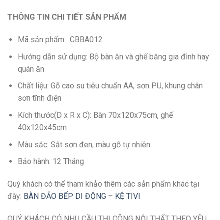
THÔNG TIN CHI TIẾT SẢN PHẨM
Mã sản phẩm: CBBA012
Hướng dẫn sử dụng: Bộ bàn ăn và ghế băng gia đình hay
quán ăn
Chất liệu: Gỗ cao su tiêu chuẩn AA, sơn PU, khung chân
sơn tĩnh điện
Kích thước(D x R x C): Bàn 70x120x75cm, ghế
40x120x45cm
Màu sắc: Sắt sơn đen, màu gỗ tự nhiên
Bảo hành: 12 Tháng
Quý khách có thể tham khảo thêm các sản phẩm khác tại
đây:
BÀN ĐẢO BẾP DI ĐỘNG
–
KỆ TIVI
QUÝ KHÁCH CÓ NHU CẦU THI CÔNG NỘI THẤT THEO YÊU