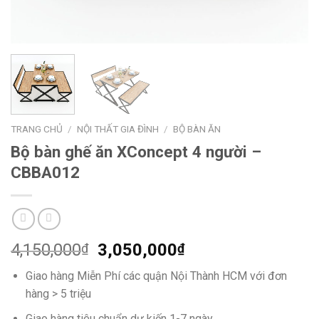
TRANG CHỦ
/
NỘI THẤT GIA ĐÌNH
/
BỘ BÀN ĂN
Bộ bàn ghế ăn XConcept 4 người –
CBBA012
4,150,000
3,050,000
₫
₫
Giao hàng Miễn Phí các quận Nội Thành HCM với đơn
hàng > 5 triệu
Giao hàng tiêu chuẩn dự kiến 1-7 ngày