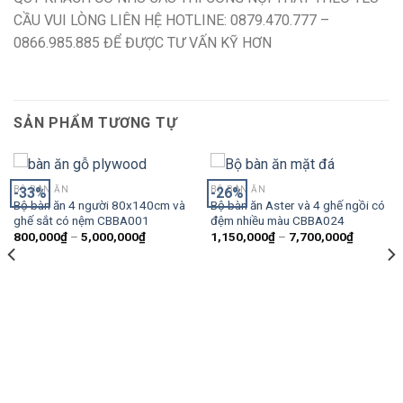
CẦU VUI LÒNG LIÊN HỆ HOTLINE: 0879.470.777 –
0866.985.885 ĐỂ ĐƯỢC TƯ VẤN KỸ HƠN
SẢN PHẨM TƯƠNG TỰ
-33%
-26%
BỘ BÀN ĂN
BỘ BÀN ĂN
Bộ bàn ăn 4 người 80x140cm và
Bộ bàn ăn Aster và 4 ghế ngồi có
ghế sắt có nệm CBBA001
đệm nhiều màu CBBA024
800,000
₫
–
5,000,000
₫
1,150,000
₫
–
7,700,000
₫