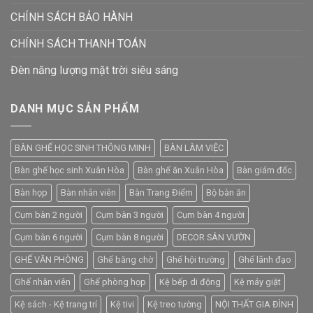
CHÍNH SÁCH BẢO HÀNH
CHÍNH SÁCH THANH TOÁN
Đèn năng lượng mặt trời siêu sáng
DANH MỤC SẢN PHẨM
BÀN GHẾ HỌC SINH THÔNG MINH
BÀN LÀM VIỆC
Bàn ghế học sinh Xuân Hòa
Bàn ghế ăn Xuân Hòa
Bàn giám đốc
Bàn họp
Bàn nhân viên
Bàn Trang Điểm
Bộ bàn ăn
Cụm bàn 2 người
Cụm bàn 3 người
Cụm bàn 4 người
Cụm bàn 6 người
Cụm bàn 8 người
DECOR SÂN VƯỜN
GHẾ VĂN PHÒNG
Ghế băng chờ
Ghế hội trường
Ghế lãnh đạo
Ghế nhân viên
Ghế phòng họp
Kệ bếp di động
Kệ máy giặt
Kệ sách - Kệ trang trí
Kệ tivi
Kệ treo tường
NỘI THẤT GIA ĐÌNH