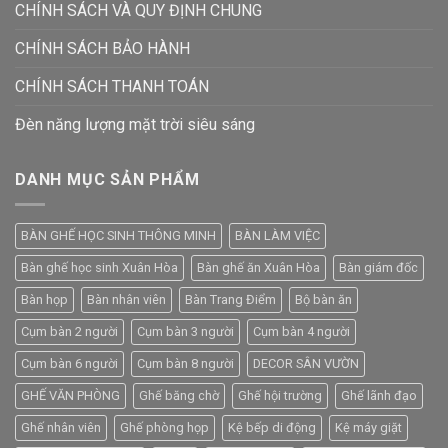
CHÍNH SÁCH VÀ QUY ĐỊNH CHUNG
CHÍNH SÁCH BẢO HÀNH
CHÍNH SÁCH THANH TOÁN
Đèn năng lượng mặt trời siêu sáng
DANH MỤC SẢN PHẨM
BÀN GHẾ HỌC SINH THÔNG MINH
BÀN LÀM VIỆC
Bàn ghế học sinh Xuân Hòa
Bàn ghế ăn Xuân Hòa
Bàn giám đốc
Bàn họp
Bàn nhân viên
Bàn Trang Điểm
Bộ bàn ăn
Cụm bàn 2 người
Cụm bàn 3 người
Cụm bàn 4 người
Cụm bàn 6 người
Cụm bàn 8 người
DECOR SÂN VƯỜN
GHẾ VĂN PHÒNG
Ghế băng chờ
Ghế hội trường
Ghế lãnh đạo
Ghế nhân viên
Ghế phòng họp
Kệ bếp di động
Kệ máy giặt