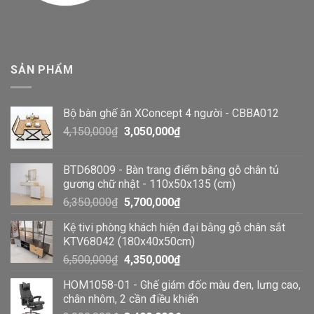
SẢN PHẨM
Bộ bàn ghế ăn XConcept 4 người - CBBA012
4,150,000
₫
3,050,000
₫
BTD68009 - Bàn trang điểm bằng gỗ chân tủ
gương chữ nhật - 110x50x135 (cm)
6,350,000
₫
5,700,000
₫
Kệ tivi phòng khách hiện đại bằng gỗ chân sắt
KTV68042 (180x40x50cm)
6,500,000
₫
4,350,000
₫
HOM1058-01 - Ghế giám đốc màu đen, lưng cao,
chân nhôm, 2 cần điều khiển