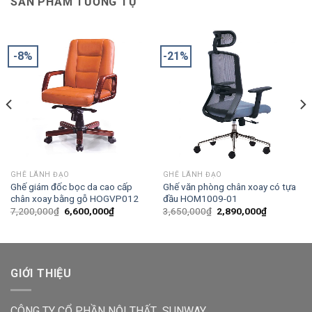
SẢN PHẨM TƯƠNG TỰ
-8%
-21%
GHẾ LÃNH ĐẠO
GHẾ LÃNH ĐẠO
Ghế giám đốc bọc da cao cấp
Ghế văn phòng chân xoay có tựa
chân xoay bằng gỗ HOGVP012
đầu HOM1009-01
7,200,000
₫
6,600,000
₫
3,650,000
₫
2,890,000
₫
GIỚI THIỆU
CÔNG TY CỔ PHẦN NỘI THẤT SUNWAY