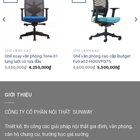
GHẾ LÃNH ĐẠO
GHẾ LÃNH ĐẠO
Ghế xoay văn phòng Tone-01
Ghế văn phòng cao cấp Budget
lưng lưới có tựa đầu
Futra02-HOGVP075
5,350,000
₫
4,250,000
₫
6,600,000
₫
5,500,000
₫
GIỚI THIỆU
CÔNG TY CỔ PHẦN NỘI THẤT SUNWAY
Thiết kế, thi công các giải pháp nội thất gia đình, văn phòng,
căn hộ chung cư, trường học giá xưởng.