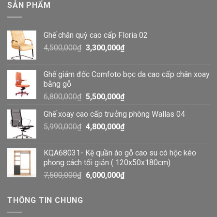
SẢN PHẨM
Ghế chân quỳ cao cấp Floria 02
4,500,000
₫
3,300,000
₫
Ghế giám đốc Comfoto bọc da cao cấp chân xoay
bằng gỗ
6,800,000
₫
5,500,000
₫
Ghế xoay cao cấp trưởng phòng Wallas 04
5,990,000
₫
4,800,000
₫
KQA68031- Kệ quần áo gỗ cao su có hộc kéo
phong cách tối giản ( 120x50x180cm)
7,500,000
₫
6,000,000
₫
THÔNG TIN CHUNG