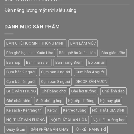
Đèn năng lượng mặt trời siêu sáng
DANH MỤC SẢN PHẨM
BÀN GHẾ HỌC SINH THÔNG MINH
BÀN LÀM VIỆC
Bàn ghế học sinh Xuân Hòa
Bàn ghế ăn Xuân Hòa
Bàn giám đốc
Bàn họp
Bàn nhân viên
Bàn Trang Điểm
Bộ bàn ăn
Cụm bàn 2 người
Cụm bàn 3 người
Cụm bàn 4 người
Cụm bàn 6 người
Cụm bàn 8 người
DECOR SÂN VƯỜN
GHẾ VĂN PHÒNG
Ghế băng chờ
Ghế hội trường
Ghế lãnh đạo
Ghế nhân viên
Ghế phòng họp
Kệ bếp di động
Kệ máy giặt
Kệ sách - Kệ trang trí
Kệ tivi
Kệ treo tường
NỘI THẤT GIA ĐÌNH
NỘI THẤT VĂN PHÒNG
NỘI THẤT XUÂN HÒA
Nội thất trường học
Quầy lễ tân
SẢN PHẨM BÁN CHẠY
TỦ - KỆ TRANG TRÍ