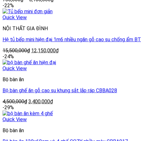
-22%
Quick View
NỘI THẤT GIA ĐÌNH
Hệ tủ bếp mini hiện đại 1m6 nhiều ngăn gỗ cao su chống ẩm 
15,500,000
₫
12,150,000
₫
-24%
Quick View
Bộ bàn ăn
Bộ bàn ghế ăn gỗ cao su khung sắt lắp ráp CBBA028
4,500,000
₫
3,400,000
₫
-29%
Quick View
Bộ bàn ăn