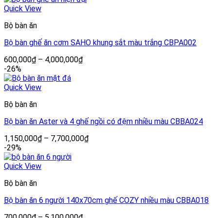
Quick View
Bộ bàn ăn
Bộ bàn ghế ăn cơm SAHO khung sắt màu trắng CBPA002
600,000
₫
–
4,000,000
₫
-26%
Quick View
Bộ bàn ăn
Bộ bàn ăn Aster và 4 ghế ngồi có đệm nhiều màu CBBA024
1,150,000
₫
–
7,700,000
₫
-29%
Quick View
Bộ bàn ăn
Bộ bàn ăn 6 người 140x70cm ghế COZY nhiều màu CBBA018
700,000
₫
–
5,100,000
₫