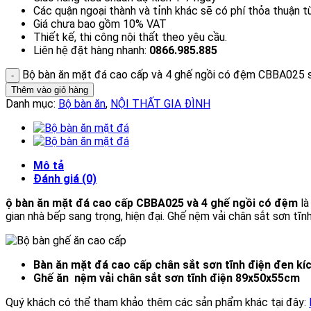
Các quận ngoại thành và tỉnh khác sẽ có phí thỏa thuận 
Giá chưa bao gồm 10% VAT
Thiết kế, thi công nội thất theo yêu cầu.
Liên hệ đặt hàng nhanh:
0866.985.885
Bộ bàn ăn mặt đá cao cấp và 4 ghế ngồi có đệm CBBA025 
Thêm vào giỏ hàng
Danh mục:
Bộ bàn ăn
,
NỘI THẤT GIA ĐÌNH
Mô tả
Đánh giá (0)
ộ bàn ăn mặt đá cao cấp CBBA025 và 4 ghế ngồi có đệm
là
gian nhà bếp sang trọng, hiện đại. Ghế nệm vải chân sắt sơn tĩnh
Bàn ăn mặt đá cao cấp chân sắt sơn tĩnh điện đen k
Ghế ăn nệm vải chân sắt sơn tĩnh điện 89x50x55cm
Quý khách có thể tham khảo thêm các sản phẩm khác tại đây: