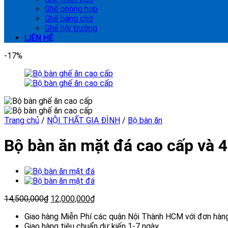
Ghế phòng họp
Ghế băng chờ
Ghế hội trường
LIÊN HỆ
-17%
Trang chủ
/
NỘI THẤT GIA ĐÌNH
/
Bộ bàn ăn
Bộ bàn ăn mặt đá cao cấp và 
14,500,000
₫
12,000,000
₫
Giao hàng Miễn Phí các quận Nội Thành HCM với đơn hàng 
Giao hàng tiêu chuẩn dự kiến 1-7 ngày