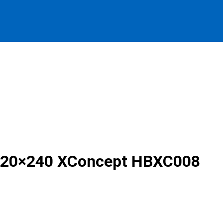
 120×240 XConcept HBXC008