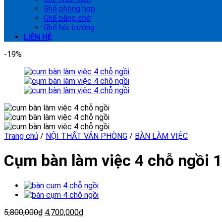
Ghế phòng họp
Ghế băng chờ
Ghế hội trường
LIÊN HỆ
-19%
Trang chủ
/
NỘI THẤT VĂN PHÒNG
/
BÀN LÀM VIỆC
Cụm bàn làm việc 4 chỗ ngồi
5,800,000
₫
4,700,000
₫