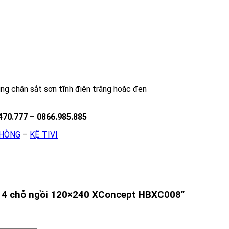
ng chân sắt sơn tĩnh điện trắng hoặc đen
470.777 – 0866.985.885
PHÒNG
–
KỆ TIVI
ệc 4 chỗ ngồi 120×240 XConcept HBXC008”