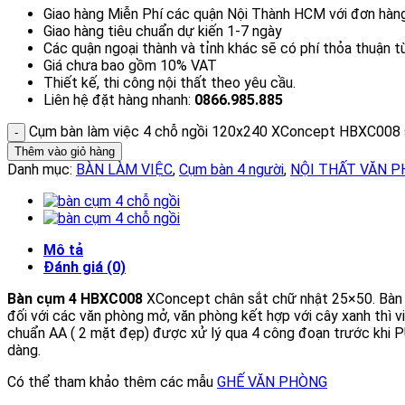
Giao hàng Miễn Phí các quận Nội Thành HCM với đơn hàng 
Giao hàng tiêu chuẩn dự kiến 1-7 ngày
Các quận ngoại thành và tỉnh khác sẽ có phí thỏa thuận 
Giá chưa bao gồm 10% VAT
Thiết kế, thi công nội thất theo yêu cầu.
Liên hệ đặt hàng nhanh:
0866.985.885
Cụm bàn làm việc 4 chỗ ngồi 120x240 XConcept HBXC008 
Thêm vào giỏ hàng
Danh mục:
BÀN LÀM VIỆC
,
Cụm bàn 4 người
,
NỘI THẤT VĂN 
Mô tả
Đánh giá (0)
Bàn cụm 4 HBXC008
XConcept chân sắt chữ nhật 25×50. Bàn 
đối với các văn phòng mở, văn phòng kết hợp với cây xanh thì 
chuẩn AA ( 2 mặt đẹp) được xử lý qua 4 công đoạn trước khi P
dàng.
Có thể tham khảo thêm các mẫu
GHẾ VĂN PHÒNG