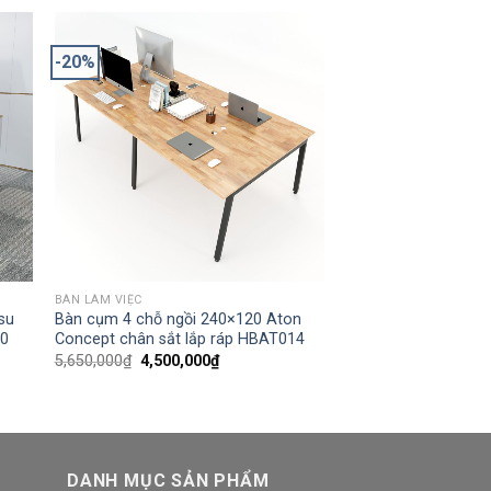
-20%
BÀN LÀM VIỆC
su
Bàn cụm 4 chỗ ngồi 240×120 Aton
40
Concept chân sắt lắp ráp HBAT014
5,650,000
₫
4,500,000
₫
DANH MỤC SẢN PHẨM