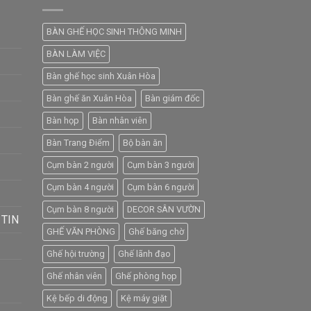
BÀN GHẾ HỌC SINH THÔNG MINH
BÀN LÀM VIỆC
Bàn ghế học sinh Xuân Hòa
Bàn ghế ăn Xuân Hòa
Bàn giám đốc
Bàn họp
Bàn nhân viên
Bàn Trang Điểm
Bộ bàn ăn
Cụm bàn 2 người
Cụm bàn 3 người
Cụm bàn 4 người
Cụm bàn 6 người
Cụm bàn 8 người
DECOR SÂN VƯỜN
 TIN
GHẾ VĂN PHÒNG
Ghế băng chờ
Ghế hội trường
Ghế lãnh đạo
Ghế nhân viên
Ghế phòng họp
Kệ bếp di động
Kệ máy giặt