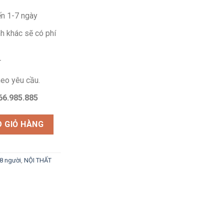
ến 1-7 ngày
nh khác sẽ có phí
T
theo yêu cầu.
66.985.885
đại HBMC030 số lượng
 GIỎ HÀNG
8 người
,
NỘI THẤT