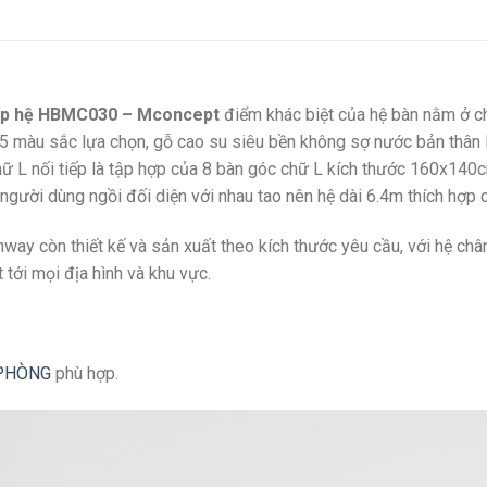
 tiếp hệ HBMC030 – Mconcept
điểm khác biệt của hệ bàn nằm ở ch
 màu sắc lựa chọn, gỗ cao su siêu bền không sợ nước bản thân l
chữ L nối tiếp là tập hợp của 8 bàn góc chữ L kích thước 160x1
người dùng ngồi đối diện với nhau tao nên hệ dài 6.4m thích hợp 
way còn thiết kế và sản xuất theo kích thước yêu cầu, với hệ châ
tới mọi địa hình và khu vực.
PHÒNG
phù hợp.