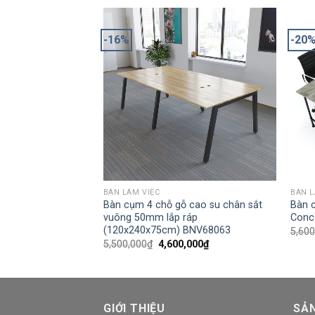
-16%
-20
BÀN LÀM VIỆC
BÀN L
x160mm chân sắt
Bàn cụm 4 chỗ gỗ cao su chân sắt
Bàn 
o su BGD68043
vuông 50mm lắp ráp
Conc
(120x240x75cm) BNV68063
,000
₫
5,600
5,500,000
₫
4,600,000
₫
GIỚI THIỆU
SẢ