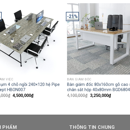
%
-21%
ÀM VIỆC
BÀN GIÁM ĐỐC
cụm 4 chỗ ngồi 240×120 hệ Pipe
Bàn giám đốc 80x160cm gỗ cao 
ept HBON007
chân sắt hộp 40x80mm BGD680
,000
₫
4,500,000
₫
4,100,000
₫
3,250,000
₫
N PHẨM
THÔNG TIN CHUNG