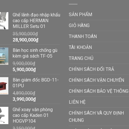
SẢN PHẨM
Ghế lãnh đạo nhập khẩu
cao cấp HERMAN
GIỎ HÀNG
MILLER Setu 01
35,900,000
₫
THANH TOÁN
28,900,000
₫
TÀI KHOẢN
Bàn học sinh chống gù
kèm giá sách TF-05
TRANG CHỦ
9,900,000
₫
CHÍNH SÁCH ĐỔI TRẢ
5,900,000
₫
Bàn giám đốc BGD-11-
CHÍNH SÁCH VẬN CHUYỂN
01PU
CHÍNH SÁCH BẢO VỆ THÔNG
4,890,000
₫
3,990,000
₫
LIÊN HỆ
Ghế xoay văn phòng
CHÍNH SÁCH VÀ QUY ĐỊNH
cao cấp Kaden 01
CHUNG
HOGVP104
3,250,000
₫