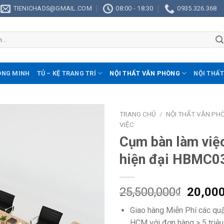
TIENICHADS@GMAIL.COM
08:00 - 18:30
0935.326.368
ÔNG MINH
TỦ – KỆ TRANG TRÍ
NỘI THẤT VĂN PHÒNG
NỘI THẤT
TRANG CHỦ
/
NỘI THẤT VĂN PH
VIỆC
Cụm bàn làm việ
hiện đại HBMC0
25,500,000
20,00
₫
Giao hàng Miễn Phí các qu
HCM với đơn hàng > 5 triệu