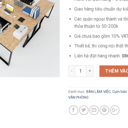
Giao hàng tiêu chuẩn dự ki
Các quận ngoại thành và tỉ
thỏa thuận từ 50-200k
Giá chưa bao gồm 10% VA
Thiết kế, thi công nội thất 
Liên hệ đặt hàng nhanh:
08
Cụm bàn làm việc 8 chỗ hiện 
THÊM VÀO
Danh mục:
BÀN LÀM VIỆC
,
Cụm bàn 
VĂN PHÒNG