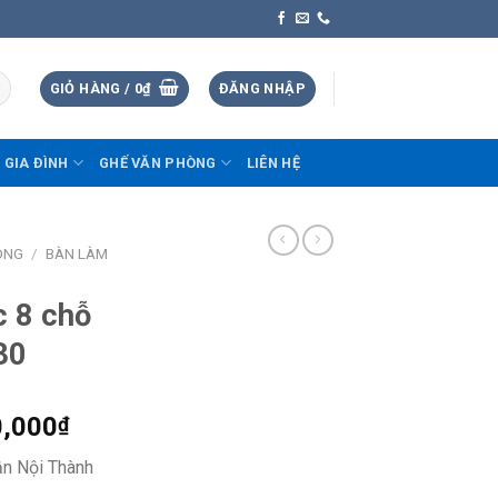
GIỎ HÀNG /
0
₫
ĐĂNG NHẬP
 GIA ĐÌNH
GHẾ VĂN PHÒNG
LIÊN HỆ
ÒNG
/
BÀN LÀM
c 8 chỗ
30
0,000
₫
ận Nội Thành