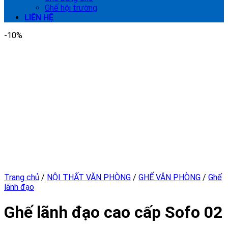
Ghế hội trường
LIÊN HỆ
-10%
Trang chủ
/
NỘI THẤT VĂN PHÒNG
/
GHẾ VĂN PHÒNG
/
Ghế
lãnh đạo
Ghế lãnh đạo cao cấp Sofo 02