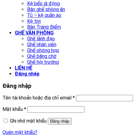
Kệ bếp di động
Bàn ghế phòng ăn
Tủ – kệ quần áo
Kệ tivi
Bàn Trang Điểm
GHẾ VĂN PHÒNG
Ghế lãnh đạo
Ghế nhân viên
Ghế phòng họp
Ghế băng chờ
Ghế hội trường
LIÊN HỆ
Đăng nhập
Đăng nhập
Tên tài khoản hoặc địa chỉ email
*
Mật khẩu
*
Ghi nhớ mật khẩu
Đăng nhập
Quên mật khẩu?