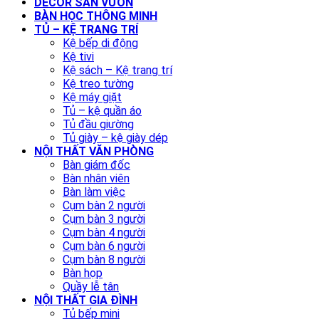
DECOR SÂN VƯỜN
BÀN HỌC THÔNG MINH
TỦ – KỆ TRANG TRÍ
Kệ bếp di động
Kệ tivi
Kệ sách – Kệ trang trí
Kệ treo tường
Kệ máy giặt
Tủ – kệ quần áo
Tủ đầu giường
Tủ giày – kệ giày dép
NỘI THẤT VĂN PHÒNG
Bàn giám đốc
Bàn nhân viên
Bàn làm việc
Cụm bàn 2 người
Cụm bàn 3 người
Cụm bàn 4 người
Cụm bàn 6 người
Cụm bàn 8 người
Bàn họp
Quầy lễ tân
NỘI THẤT GIA ĐÌNH
Tủ bếp mini