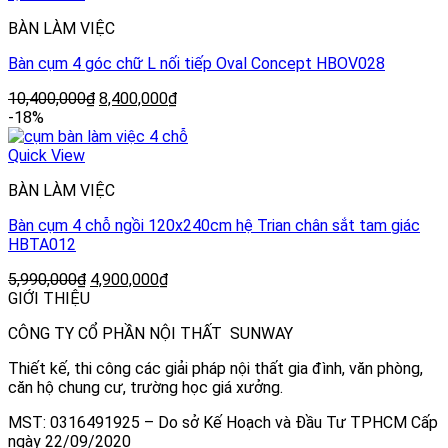
BÀN LÀM VIỆC
Bàn cụm 4 góc chữ L nối tiếp Oval Concept HBOV028
10,400,000
₫
8,400,000
₫
-18%
Quick View
BÀN LÀM VIỆC
Bàn cụm 4 chỗ ngồi 120x240cm hệ Trian chân sắt tam giác
HBTA012
5,990,000
₫
4,900,000
₫
GIỚI THIỆU
CÔNG TY CỔ PHẦN NỘI THẤT SUNWAY
Thiết kế, thi công các giải pháp nội thất gia đình, văn phòng,
căn hộ chung cư, trường học giá xưởng.
MST: 0316491925 – Do sở Kế Hoạch và Đầu Tư TPHCM Cấp
ngày 22/09/2020