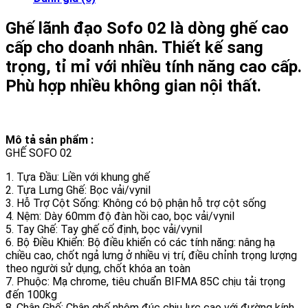
Ghế lãnh đạo Sofo 02 là dòng ghế cao
cấp cho doanh nhân. Thiết kế sang
trọng, tỉ mỉ với nhiều tính năng cao cấp.
Phù hợp nhiều không gian nội thất.
Mô tả sản phẩm :
GHẾ SOFO 02
1. Tựa Đầu: Liền với khung ghế
2. Tựa Lưng Ghế: Bọc vải/vynil
3. Hỗ Trợ Cột Sống: Không có bộ phận hỗ trợ cột sống
4. Nệm: Dày 60mm độ đàn hồi cao, bọc vải/vynil
5. Tay Ghế: Tay ghế cố định, bọc vải/vynil
6. Bộ Điều Khiển: Bộ điều khiển có các tính năng: nâng hạ
chiều cao, chốt ngả lưng ở nhiều vị trí, điều chỉnh trọng lượng
theo người sử dụng, chốt khóa an toàn
7. Phuộc: Mạ chrome, tiêu chuẩn BIFMA 85C chịu tải trọng
đến 100kg
8. Chân Ghế: Chân ghế nhôm đúc chịu lực cao với đường kính