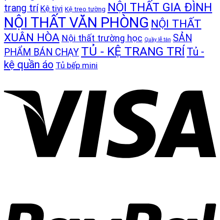
NỘI THẤT GIA ĐÌNH
trang trí
Kệ tivi
Kệ treo tường
NỘI THẤT VĂN PHÒNG
NỘI THẤT
XUÂN HÒA
SẢN
Nội thất trường học
Quầy lễ tân
TỦ - KỆ TRANG TRÍ
Tủ -
PHẨM BÁN CHẠY
kệ quần áo
Tủ bếp mini