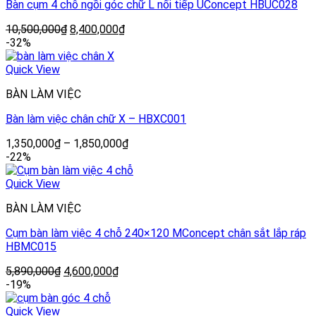
Bàn cụm 4 chỗ ngồi góc chữ L nối tiếp UConcept HBUC028
10,500,000
₫
8,400,000
₫
-32%
Quick View
BÀN LÀM VIỆC
Bàn làm việc chân chữ X – HBXC001
1,350,000
₫
–
1,850,000
₫
-22%
Quick View
BÀN LÀM VIỆC
Cụm bàn làm việc 4 chỗ 240×120 MConcept chân sắt lắp ráp
HBMC015
5,890,000
₫
4,600,000
₫
-19%
Quick View