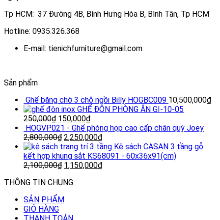
Tp HCM: 37 Đường 4B, Bình Hưng Hòa B, Bình Tân, Tp HCM
Hotline: 0935.326.368
E-mail: tienichfurniture@gmail.com
Sản phẩm
Ghế băng chờ 3 chỗ ngồi Billy HOGBC009
10,500,000
₫
GHẾ ĐÔN PHÒNG ĂN GI-10-05
250,000
₫
150,000
₫
HOGVP021 - Ghế phòng họp cao cấp chân quỳ Joey
2,800,000
₫
2,250,000
₫
Kệ sách CASAN 3 tầng gỗ
kết hợp khung sắt KS68091 - 60x36x91(cm)
2,100,000
₫
1,150,000
₫
THÔNG TIN CHUNG
SẢN PHẨM
GIỎ HÀNG
THANH TOÁN