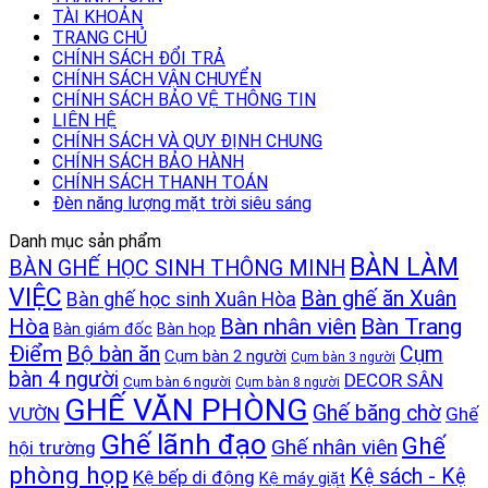
TÀI KHOẢN
TRANG CHỦ
CHÍNH SÁCH ĐỔI TRẢ
CHÍNH SÁCH VẬN CHUYỂN
CHÍNH SÁCH BẢO VỆ THÔNG TIN
LIÊN HỆ
CHÍNH SÁCH VÀ QUY ĐỊNH CHUNG
CHÍNH SÁCH BẢO HÀNH
CHÍNH SÁCH THANH TOÁN
Đèn năng lượng mặt trời siêu sáng
Danh mục sản phẩm
BÀN LÀM
BÀN GHẾ HỌC SINH THÔNG MINH
VIỆC
Bàn ghế ăn Xuân
Bàn ghế học sinh Xuân Hòa
Bàn Trang
Hòa
Bàn nhân viên
Bàn giám đốc
Bàn họp
Điểm
Bộ bàn ăn
Cụm
Cụm bàn 2 người
Cụm bàn 3 người
bàn 4 người
DECOR SÂN
Cụm bàn 6 người
Cụm bàn 8 người
GHẾ VĂN PHÒNG
Ghế băng chờ
VƯỜN
Ghế
Ghế lãnh đạo
Ghế
Ghế nhân viên
hội trường
phòng họp
Kệ sách - Kệ
Kệ bếp di động
Kệ máy giặt