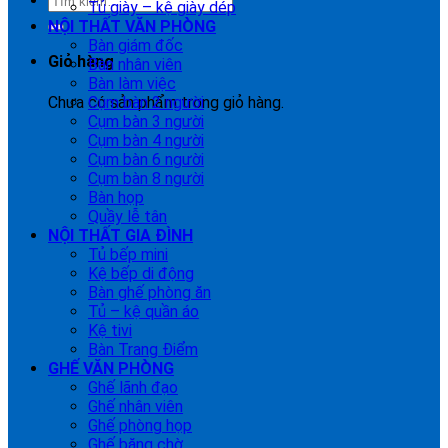
Tủ giày – kệ giày dép
NỘI THẤT VĂN PHÒNG
Bàn giám đốc
Giỏ hàng
Bàn nhân viên
Bàn làm việc
Chưa có sản phẩm trong giỏ hàng.
Cụm bàn 2 người
Cụm bàn 3 người
Cụm bàn 4 người
Cụm bàn 6 người
Cụm bàn 8 người
Bàn họp
Quầy lễ tân
NỘI THẤT GIA ĐÌNH
Tủ bếp mini
Kệ bếp di động
Bàn ghế phòng ăn
Tủ – kệ quần áo
Kệ tivi
Bàn Trang Điểm
GHẾ VĂN PHÒNG
Ghế lãnh đạo
Ghế nhân viên
Ghế phòng họp
Ghế băng chờ